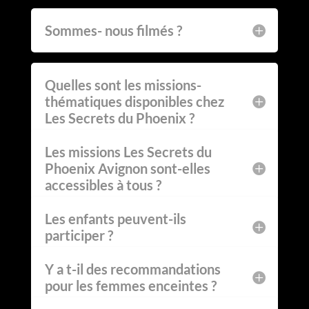
Sommes- nous filmés ?
Quelles sont les missions-
thématiques disponibles chez
Les Secrets du Phoenix ?
Les missions Les Secrets du
Phoenix Avignon sont-elles
accessibles à tous ?
Les enfants peuvent-ils
participer ?
Y a t-il des recommandations
pour les femmes enceintes ?