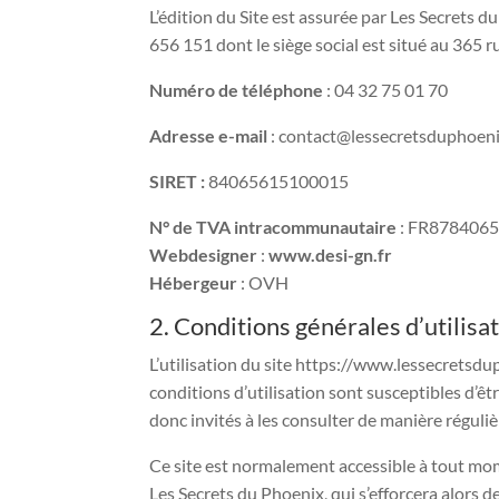
L’édition du Site est assurée par Les Secrets
656 151 dont le siège social est situé au 365
Numéro de téléphone
: 04 32 75 01 70
Adresse e-mail
: contact@lessecretsduphoen
SIRET :
84065615100015
N° de TVA intracommunautaire
: FR878406
Webdesigner
:
www.desi-gn.fr
Hébergeur
: OVH
2. Conditions générales d’utilisa
L’utilisation du site https://www.lessecretsdup
conditions d’utilisation sont susceptibles d’
donc invités à les consulter de manière réguliè
Ce site est normalement accessible à tout mom
Les Secrets du Phoenix, qui s’efforcera alors 