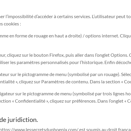
er l’impossibilité d’accéder à certains services. L’utilisateur peut 
es cookies :
amme en forme de rouage en haut a droite) / options internet. Cliqu
ur, cliquez sur le bouton Firefox, puis aller dans l’onglet Options. C
iliser les paramètres personnalisés pour l’historique. Enfin décoche
gateur sur le pictogramme de menu (symbolisé par un rouage). Séle
tialité », cliquez sur Paramètres de contenu. Dans la section « Co
igateur sur le pictogramme de menu (symbolisé par trois lignes ho
ction « Confidentialité », cliquez sur préférences. Dans l’onglet « 
de juridiction.
te https://www.lessecretsduphoenix.com/ est soumis au droit français.