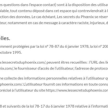
es questions dans l’espace contact) sont à la disposition des utilis
able, tout contenu déposé dans cet espace qui contreviendrait à la
otection des données. Le cas échéant, Les secrets du Phœnix se rése
isateur, notamment en cas de message à caractère raciste, injurieux,
lles.
ment protégées par la loi n° 78-87 du 6 janvier 1978, la loi n° 20
octobre 1995.
w.lessecretsduphoenix.com/, peuvent êtres recueillies : l’URL des li
om/, le fournisseur d’accès de l’utilisateur, l’adresse de protocole
ne collecte des informations personnelles relatives à l’utilisateur 
phoenix.com/. L’utilisateur fournit ces informations en toute conn
s précisé à l’utilisateur du site https://www.lessecretsduphoenix.co
t suivants de la loi 78-17 du 6 janvier 1978 relative à l’informatiq