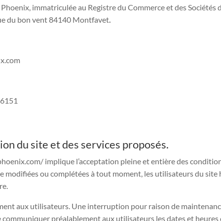
 du Phoenix, immatriculée au Registre du Commerce et des Sociétés
 rue du bon vent 84140 Montfavet
.
ix.com
56151
tion du site et des services proposés.
hoenix.com/ implique l’acceptation pleine et entière des conditions
être modifiées ou complétées à tout moment, les utilisateurs du si
re.
ent aux utilisateurs. Une interruption pour raison de maintenanc
de communiquer préalablement aux utilisateurs les dates et heures d