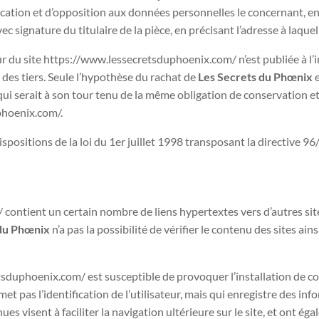
ification et d’opposition aux données personnelles le concernant, e
c signature du titulaire de la pièce, en précisant l’adresse à laque
r du site https://www.lessecretsduphoenix.com/ n’est publiée à l’ins
es tiers. Seule l’hypothèse du rachat de
Les Secrets du Phœnix
e
qui serait à son tour tenu de la même obligation de conservation et
phoenix.com/.
positions de la loi du 1er juillet 1998 transposant la directive 96
ontient un certain nombre de liens hypertextes vers d’autres site
 du Phœnix
n’a pas la possibilité de vérifier le contenu des sites ai
sduphoenix.com/ est susceptible de provoquer l’installation de cook
rmet pas l’identification de l’utilisateur, mais qui enregistre des in
ues visent à faciliter la navigation ultérieure sur le site, et ont