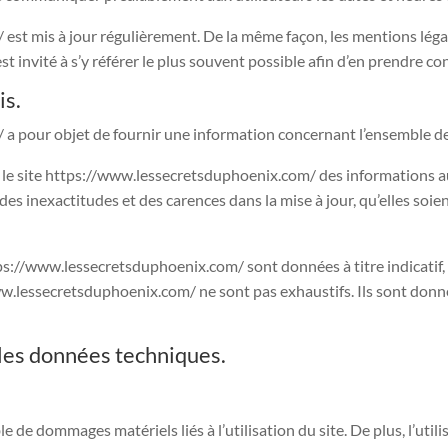
/
est mis à jour régulièrement. De la même façon, les mentions lég
st invité à s’y référer le plus souvent possible afin d’en prendre c
is.
/
a pour objet de fournir une information concernant l’ensemble des
r le site https://www.lessecretsduphoenix.com/ des informations aus
s inexactitudes et des carences dans la mise à jour, qu’elles soient
ps://www.lessecretsduphoenix.com/ sont données à titre indicatif, et
ww.lessecretsduphoenix.com/ ne sont pas exhaustifs. Ils sont donn
 les données techniques.
 de dommages matériels liés à l’utilisation du site. De plus, l’utili