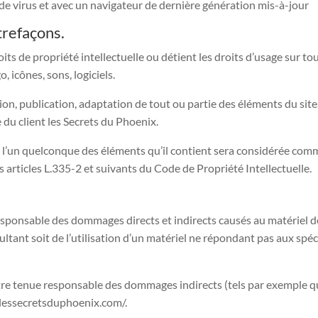
 de virus et avec un navigateur de dernière génération mis-à-jour
trefaçons.
ts de propriété intellectuelle ou détient les droits d’usage sur tou
 icônes, sons, logiciels.
on, publication, adaptation de tout ou partie des éléments du site,
e du client les Secrets du Phoenix.
e l’un quelconque des éléments qu’il contient sera considérée com
articles L.335-2 et suivants du Code de Propriété Intellectuelle.
onsable des dommages directs et indirects causés au matériel de l’u
tant soit de l’utilisation d’un matériel ne répondant pas aux spéci
re tenue responsable des dommages indirects (tels par exemple q
w.lessecretsduphoenix.com/.